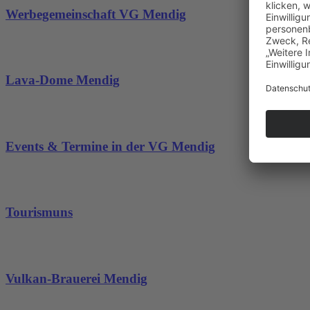
Werbegemeinschaft VG Mendig
Lava-Dome Mendig
Events & Termine in der VG Mendig
Tourismuns
Vulkan-Brauerei Mendig