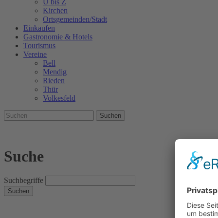
U bis Z
Kirchen
Ortsgemeinden/Stadt
Einkaufen
Gastronomie & Hotels
Tourismus
Vereine
Bell
Mendig
Rieden
Thür
Volkesfeld
Suchen
Suche
Suchbegriffe
Suchen