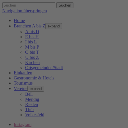
Suchen
Navigation überspringen
Home
Branchen A bis Z
expand
A bis D
E bis H
I bis L
M bis P
Q bis T
U bis Z
Kirchen
Ortsgemeinden/Stadt
Einkaufen
Gastronomie & Hotels
Tourismus
Vereine
expand
Bell
Mendig
Rieden
Thür
Volkesfeld
Instagram