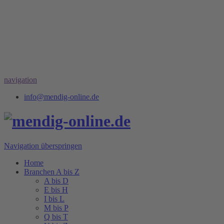
navigation
info@mendig-online.de
Navigation überspringen
Home
Branchen A bis Z
A bis D
E bis H
I bis L
M bis P
Q bis T