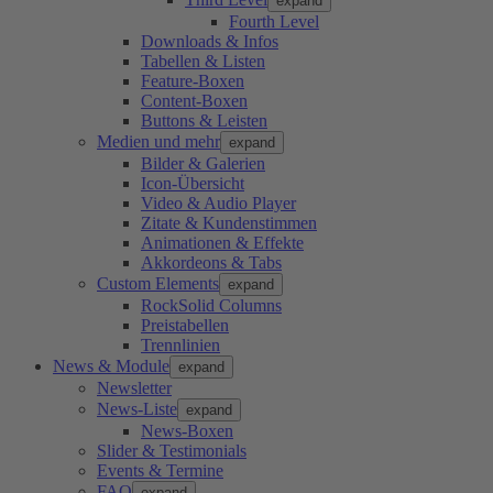
expand
Fourth Level
Downloads & Infos
Tabellen & Listen
Feature-Boxen
Content-Boxen
Buttons & Leisten
Medien und mehr
expand
Bilder & Galerien
Icon-Übersicht
Video & Audio Player
Zitate & Kundenstimmen
Animationen & Effekte
Akkordeons & Tabs
Custom Elements
expand
RockSolid Columns
Preistabellen
Trennlinien
News & Module
expand
Newsletter
News-Liste
expand
News-Boxen
Slider & Testimonials
Events & Termine
FAQ
expand