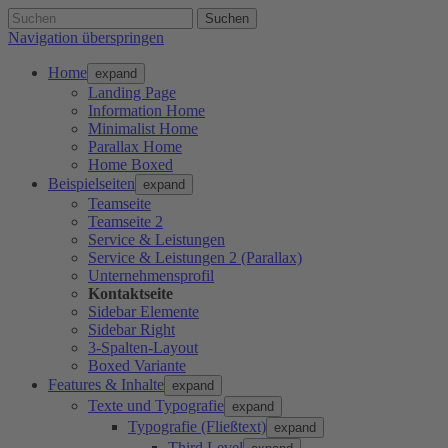
Suchen
Navigation überspringen
Home
expand
Landing Page
Information Home
Minimalist Home
Parallax Home
Home Boxed
Beispielseiten
expand
Teamseite
Teamseite 2
Service & Leistungen
Service & Leistungen 2 (Parallax)
Unternehmensprofil
Kontaktseite
Sidebar Elemente
Sidebar Right
3-Spalten-Layout
Boxed Variante
Features & Inhalte
expand
Texte und Typografie
expand
Typografie (Fließtext)
expand
Third Level