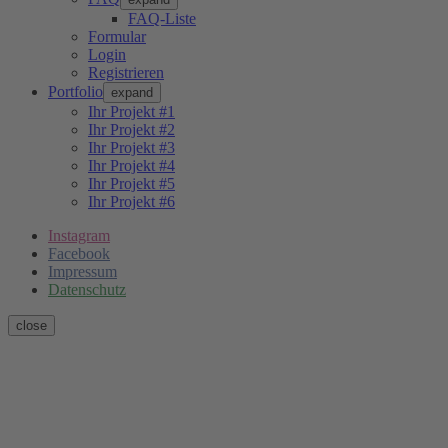
FAQ-Liste
Formular
Login
Registrieren
Portfolio
expand
Ihr Projekt #1
Ihr Projekt #2
Ihr Projekt #3
Ihr Projekt #4
Ihr Projekt #5
Ihr Projekt #6
Instagram
Facebook
Impressum
Datenschutz
close