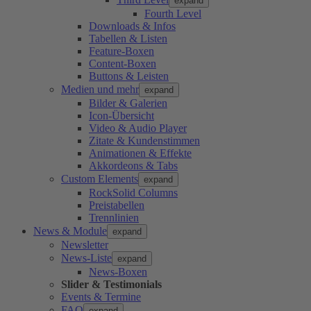
expand
Fourth Level
Downloads & Infos
Tabellen & Listen
Feature-Boxen
Content-Boxen
Buttons & Leisten
Medien und mehr
expand
Bilder & Galerien
Icon-Übersicht
Video & Audio Player
Zitate & Kundenstimmen
Animationen & Effekte
Akkordeons & Tabs
Custom Elements
expand
RockSolid Columns
Preistabellen
Trennlinien
News & Module
expand
Newsletter
News-Liste
expand
News-Boxen
Slider & Testimonials
Events & Termine
FAQ
expand