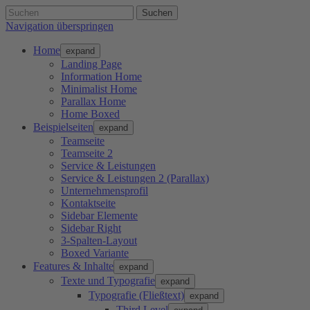
Suchen
Navigation überspringen
Home
expand
Landing Page
Information Home
Minimalist Home
Parallax Home
Home Boxed
Beispielseiten
expand
Teamseite
Teamseite 2
Service & Leistungen
Service & Leistungen 2 (Parallax)
Unternehmensprofil
Kontaktseite
Sidebar Elemente
Sidebar Right
3-Spalten-Layout
Boxed Variante
Features & Inhalte
expand
Texte und Typografie
expand
Typografie (Fließtext)
expand
Third Level