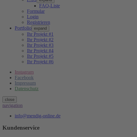
FAQ-Liste
Formular
Login
Registrieren
Portfolio
expand
Ihr Projekt #1
Ihr Projekt #2
Ihr Projekt #3
Ihr Projekt #4
Ihr Projekt #5
Ihr Projekt #6
Instagram
Facebook
Impressum
Datenschutz
close
navigation
info@mendig-online.de
Kundenservice